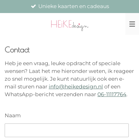
Unieke kaarten en cadeaus
Ga
direct
naar
de
hoofdinhoud
Contact
Heb je een vraag, leuke opdracht of speciale
wensen? Laat het me hieronder weten, ik reageer
zo snel mogelijk.
Je kunt natuurlijk ook een e-
mail sturen naar
info@heikedesign.nl
of een
WhatsApp-bericht verzenden naar
06-11117764
.
Naam