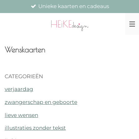
Unieke kaarten en cadeaus
Ga
direct
naar
de
hoofdinhoud
Wenskaarten
CATEGORIEËN
verjaardag
zwangerschap en geboorte
lieve wensen
illustraties zonder tekst