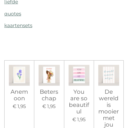
liefde
quotes
kaartensets
Anem
Beters
You
De
oon
chap
are so
wereld
beautif
is
€ 1,95
€ 1,95
ul
mooier
met
€ 1,95
jou