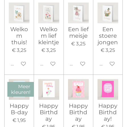
Welko
Welko
Een lief
Een
m
m lief
meisje
stoere
thuis!
kleintje
jongen
€ 3,25
€ 3,25
€ 3,25
€ 3,25
Uitgeschakeld
Uitgeschakeld
Uitgeschakeld
Uitgeschak
Meer
kleuren!
Happy
Happy
Happy
Happy
B-day
Birthd
Birthd
Birthd
ay
ay
ay!
€ 1,95
€ 1,95
€ 1,95
€ 1,95