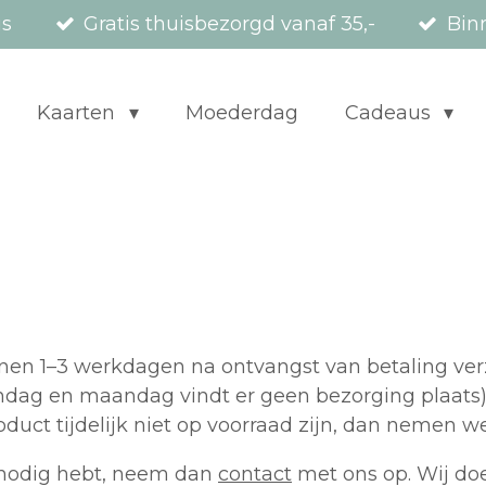
us
Gratis thuisbezorgd vanaf 35,-
Bin
Kaarten
Moederdag
Cadeaus
innen 1–3 werkdagen na ontvangst van betaling ver
zondag en maandag vindt er geen bezorging plaats
oduct tijdelijk niet op voorraad zijn, dan nemen w
m nodig hebt, neem dan
contact
met ons op. Wij doe