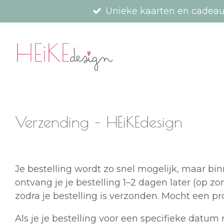
Unieke kaarten en cadea
Ga
direct
naar
de
hoofdinhoud
Verzending – HEiKEdesign
Je bestelling wordt zo snel mogelijk, maar b
ontvang je je bestelling 1–2 dagen later (op 
zodra je bestelling is verzonden. Mocht een pr
Als je je bestelling voor een specifieke datu