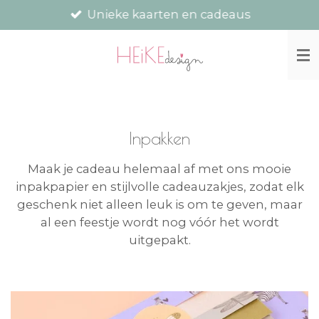
Unieke kaarten en cadeaus
Ga
direct
naar
de
hoofdinhoud
Inpakken
Maak je cadeau helemaal af met ons mooie
inpakpapier en stijlvolle cadeauzakjes, zodat elk
geschenk niet alleen leuk is om te geven, maar
al een feestje wordt nog vóór het wordt
uitgepakt.