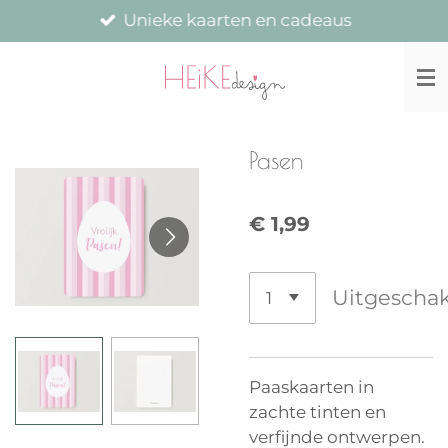
Unieke kaarten en cadeaus
Ga
direct
naar
de
hoofdinhoud
Pasen
€ 1,99
Uitgescha
Paaskaarten in
zachte tinten en
verfijnde ontwerpen.