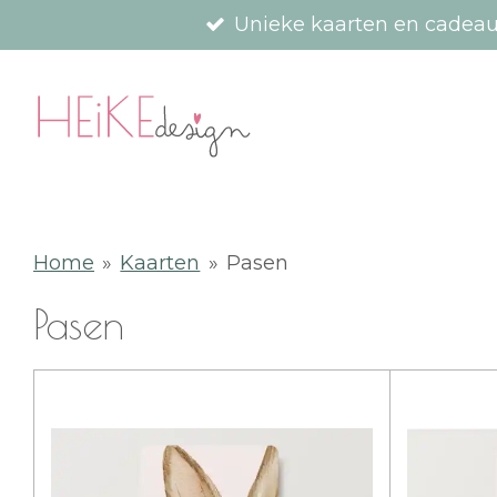
Unieke kaarten en cadea
Ga
direct
naar
de
hoofdinhoud
Home
»
Kaarten
»
Pasen
Pasen